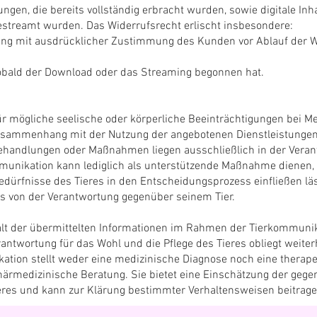
ungen, die bereits vollständig erbracht wurden, sowie digitale Inha
estreamt wurden. Das Widerrufsrecht erlischt insbesondere:
ung mit ausdrücklicher Zustimmung des Kunden vor Ablauf der Wid
 sobald der Download oder das Streaming begonnen hat.
ür mögliche seelische oder körperliche Beeinträchtigungen bei M
sammenhang mit der Nutzung der angebotenen Dienstleistungen
handlungen oder Maßnahmen liegen ausschließlich in der Vera
mmunikation kann lediglich als unterstützende Maßnahme dienen,
rfnisse des Tieres in den Entscheidungsprozess einfließen lässt
rs von der Verantwortung gegenüber seinem Tier.
alt der übermittelten Informationen im Rahmen der Tierkommunik
antwortung für das Wohl und die Pflege des Tieres obliegt weiter
kation stellt weder eine medizinische Diagnose noch eine thera
inärmedizinische Beratung. Sie bietet eine Einschätzung der geg
eres und kann zur Klärung bestimmter Verhaltensweisen beitrage