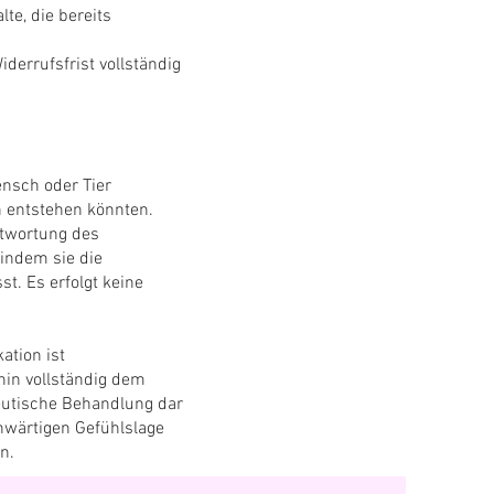
lte, die bereits
errufsfrist vollständig
ensch oder Tier
 entstehen könnten.
ntwortung des
 indem sie die
. Es erfolgt keine
ation ist
hin vollständig dem
peutische Behandlung dar
enwärtigen Gefühlslage
n.