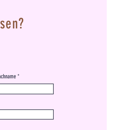
ssen?
achname