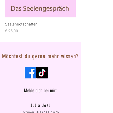
Seelenbotschaften
Preis
€ 95,00
Möchtest du gerne mehr wissen?
Melde dich bei mir:
Julia Josl
info@juliajosl.com